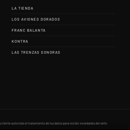
LA TIENDA
LOS AVIONES DORADOS
FRANC BALANTA
KONTRA
LAS TRENZAS SONORAS
scribirte autorizás el tratamiento de tus datos para recibir novedades del sello.