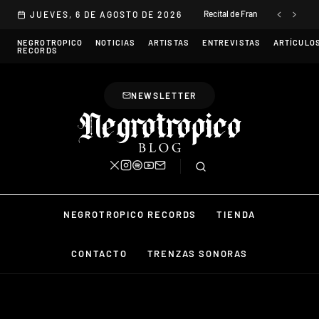
Saltar al contenido
Recital de Franc en Libras de V
JUEVES, 6 DE AGOSTO DE 2026
NEGROTROPICO
NOTICIAS
ARTISTAS
ENTREVISTAS
ARTÍCULO
RECORDS
NEWSLETTER
NEGROTROPICO RECORDS
TIENDA
CONTACTO
TRENZAS SONORAS